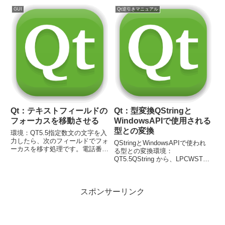
構造体が定義されているntifs.hが
作成、それぞれ名前を
GUI
Qt逆引きマニュアル
読み込めなかったため、ヘッダー
key1,key2,key3,key4 としていま
ファイルで構造体を定義していま
す。maxLengthを4...
す。※...
Qt：テキストフィールドの
Qt：型変換QStringと
フォーカスを移動させる
WindowsAPIで使用される
型との変換
環境：QT5.5指定数文の文字を入
力したら、次のフィールドでフォ
QStringとWindowsAPIで使われ
ーカスを移す処理です。電話番号
る型との変換環境：
や、郵便番号、キーの入力などに
QT5.5QString から、LPCWSTR
も使えます。4文字入力したら次
へ変換コード //// QString
のフィールドにフォーカスを移し
str;//LPCWSTR pdtr =
ます。Qt Creatorの画面で
reinterpret_cast(str.utf1...
LienEditオブジ...
スポンサーリンク