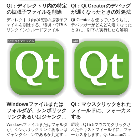
Qt：ディレクトリ内の特定
Qt：Qt Creatorのデバッグ
の拡張子ファイルを削除
が遅くなったときの対処法
ディレクトリ内の特定の拡張子フ
Qt Creator を使っているうちに、
ァイルを削除する。環境：QT5.5
デバッガーがどんどん遅くなった
リンクインクルードファイル
ときに、以下の実行したら解消す
#include #include #include
る場合があります。※一時領域と
#include コード // ディレクト
はいえ、ファイルやフォルダを削
Qt逆引きマニュアル
GUI
リパスを指定 QDir dir;
除しますので、自己責任にてお願
dir.set...
いします。１）C:ドライブのプロ
パティ画面を表示...
Windowsファイルまたは
Qt：マウスクリックされた
フォルダが、シンボリック
フィールドに、フォーカス
リンクあるいはジャンクシ
する
ョンであるか判定
Windowsファイルまたはフォルダ
環境：QT5.5マウスでクリックさ
が、シンボリックリンクあるいは
れたテキストフィールドに、フォ
ジャンクションであるか判定す
ーカスをします。Qt Creatorの画
る。REPARSE_DATA_BUFFER
面でLienEditオブジェクトを4つ