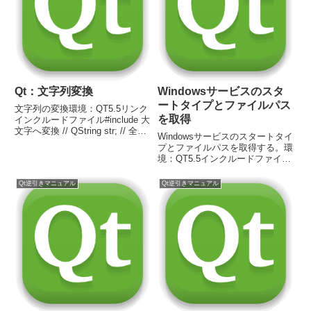
Qt：文字列変換
Windowsサービスのスタ
ートタイプとファイルパス
文字列の変換環境：QT5.5リンク
を取得
インクルードファイル#include 大
文字へ変換 // QString str; // 全て
Windowsサービスのスタートタイ
大文字に変換する str =
プとファイルパスを取得する。環
str.toUpper();小文字へ変換 //
境：QT5.5インクルードファイル
QString str; // 全...
#include #include コード
SC_HANDLE schSCManager;
Qt逆引きマニュアル
Qt逆引きマニュアル
SC_HANDLE schService; DW...