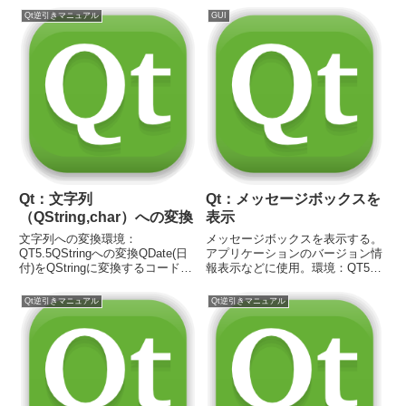
み // INIファイルパス（任意の場
Qt逆引きマニュアル
GUI
所に設定） QString strCfg = ...
Qt：文字列
Qt：メッセージボックスを
（QString,char）への変換
表示
文字列への変換環境：
メッセージボックスを表示する。
QT5.5QStringへの変換QDate(日
アプリケーションのバージョン情
付)をQStringに変換するコード
報表示などに使用。環境：QT5.5
//// Qdate date;//QString str =
リンクインクルードファイル
date.toString("yyyyMMdd_hhmm
#include #include #include コード
Qt逆引きマニュアル
Qt逆引きマニュアル
ss");int...
// メッセージボックスの設定
QMessageBox m...