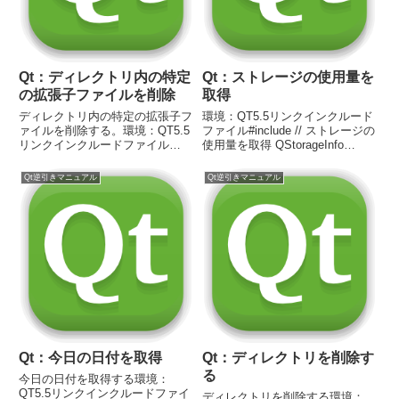
Qt：ディレクトリ内の特定
Qt：ストレージの使用量を
の拡張子ファイルを削除
取得
ディレクトリ内の特定の拡張子フ
環境：QT5.5リンクインクルード
ァイルを削除する。環境：QT5.5
ファイル#include // ストレージの
リンクインクルードファイル
使用量を取得 QStorageInfo
#include #include #include
storage = QStorageInfo::root();
#include コード // ディレクト
Qt逆引きマニュアル
Qt逆引きマニュアル
リパスを指定 QDir dir;
dir.set...
Qt：今日の日付を取得
Qt：ディレクトリを削除す
る
今日の日付を取得する環境：
QT5.5リンクインクルードファイ
ディレクトリを削除する環境：