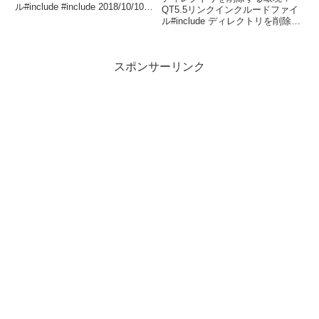
ル#include #include 2018/10/10
QT5.5リンクインクルードファイ
10:10:10 形式で取得。QString
ル#include ディレクトリを削除す
strDate =
るディレクトリを削除する。
QDateTime::currentDateTime(...
rmdirを使う場合は、ディレクト
リ内は空である必要があります。
スポンサーリンク
// "C:\programdata\test...