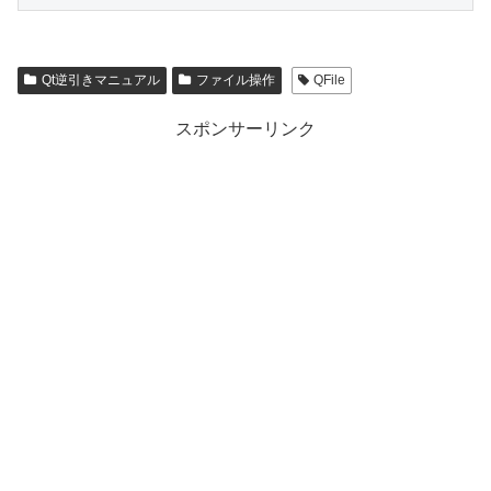
Qt逆引きマニュアル
ファイル操作
QFile
スポンサーリンク