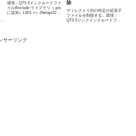
除
環境：QT5.5インクルードファ
イル#include ライブラリ（.pro
、
ディレクトリ内の特定の拡張子
に追加）LIBS += -lNetapi32 コ
ファイルを削除する。環境：
ード // ローカルの全ユーザを取
ァイ
QT5.5リンクインクルードファ
得する NET_API_STATUS sts;
名：
イル#include #include #include
LPUSER_INFO_0 pUsr...
ッ
#include コード // ディレク
に、
トリパスを指定 QDir dir;
ンサーリンク
dir.set...