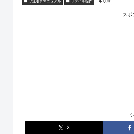
Qt逆引きマニュアル
ファイル操作
QDir
スポ
X