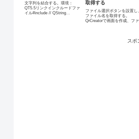
取得する
文字列を結合する。環境：
QT5.5リンクインクルードファ
ファイル選択ボタンを設置し
イル#include // QString
ファイル名を取得する。
strFileName = { 適当なファイル
QrCreatorで画面を作成、フ
名 text.txtなど｝QString str =
ル選択ボタン(オブジェクト
"C:/Program files/te...
FileButton）のクリックスロ
ト(on_FileButton_clicked())
スポ
以下のコードを設定していま
す...