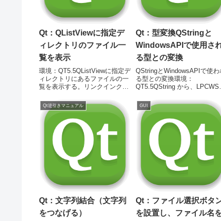
Qt：QListViewに指定デ
Qt：型変換QStringと
ィレクトリのファイル一
WindowsAPIで使用さ
覧を表示
る型との変換
環境：QT5.5QListViewに指定デ
QStringとWindowsAPIで使
ィレクトリにあるファイルの一
る型との変換環境：
覧を表示する。リンクインクル
QT5.5QString から、LPCWS
ードファイル#include #include
へ変換コード //// QString
#include QListView *FileList;
str;//LPCWSTR pdtr =
Qt逆引きマニュアル
GUI
QFileSystemModel ...
reinterpret_cast(str.utf1...
Qt：文字列結合（文字列
Qt：ファイル選択ボタ
をつなげる）
を設置し、ファイル名