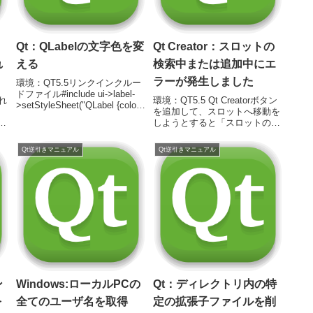
Qt：QLabelの文字色を変
Qt Creator：スロットの
れ
える
検索中または追加中にエ
ラーが発生しました
環境：QT5.5リンクインクルー
ドファイル#include ui->label-
われ
環境：QT5.5 Qt Creatorボタン
>setStyleSheet("QLabel {color:
を追加して、スロットへ移動を
#cccccc;}");
TR
しようとすると「スロットの検
索中または追加中にエラーが発
生しました」というタイトルの
Qt逆引きマニュアル
Qt逆引きマニュアル
画面が表示される。メッセージ
は 「"ui_windowTEST.h"に適
応するドキュ...
ン
Windows:ローカルPCの
Qt：ディレクトリ内の特
を
全てのユーザ名を取得
定の拡張子ファイルを削