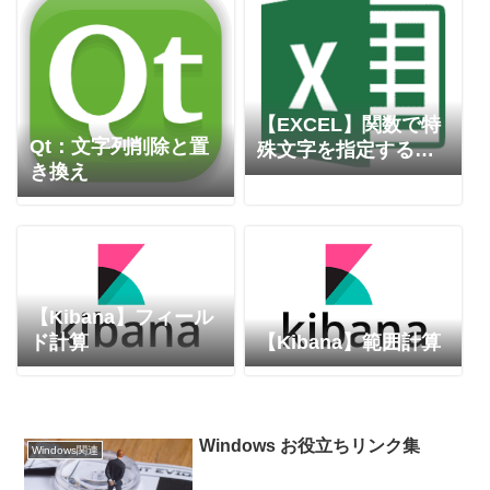
【EXCEL】関数で特
Qt：文字列削除と置
殊文字を指定する方
き換え
法
【Kibana】フィール
ド計算
【Kibana】範囲計算
Windows お役立ちリンク集
Windows関連