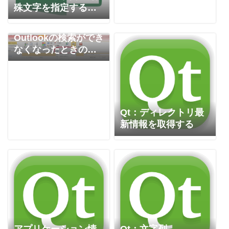
殊文字を指定する方
法
Outlookの検索ができ
なくなったときの対
応方法
Qt：ディレクトリ最
新情報を取得する
アプリケーション情
Qt：文字列