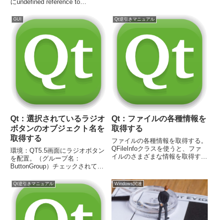
にundefined reference to
の一部を、置き換える // 置き換
'Class::XXXXXX' が表示される場
え// QStri...
合の対処法。環境：QT5.5ヘッダ
GUI
Qt逆引きマニュアル
ーファイル内で以下のように定義
private...
Qt：選択されているラジオ
Qt：ファイルの各種情報を
ボタンのオブジェクト名を
取得する
取得する
ファイルの各種情報を取得する。
QFileInfoクラスを使うと、ファ
環境：QT5.5画面にラジオボタン
イルのさまざまな情報を取得する
を配置。（グループ名：
ことができます。環境：QT5.5リ
ButtonGroup）チェックされてい
ンクインクルードファイル
るラジオボタンのオブジェクト名
#include コード QFileInfo
を取得します。リンクインクルー
Qt逆引きマニュアル
Windows関連
info("C:\Program Fi...
ドファイル#include ui-
>ButtonGroup->checkedButt...