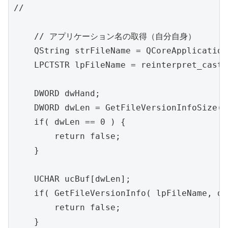
//

    // アプリケーション名の取得（自分自身）

    QString strFileName = QCoreApplication
    LPCTSTR lpFileName = reinterpret_cast
(
    DWORD dwHand;

    DWORD dwLen = GetFileVersionInfoSize( 
    if( dwLen == 0 ) {

        return false;

    }

    UCHAR ucBuf[dwLen];

    if( GetFileVersionInfo( lpFileName, dw
        return false;

    }
