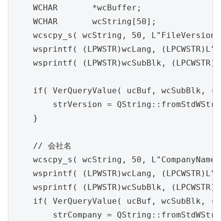
    WCHAR	*wcBuffer;

    WCHAR	wcString[50];

    wcscpy_s( wcString, 50, L"FileVersion" 
    wsprintf( (LPWSTR)wcLang, (LPCWSTR)L"%
    wsprintf( (LPWSTR)wcSubBlk, (LPCWSTR)L
    if( VerQueryValue( ucBuf, wcSubBlk, (v
        strVersion = QString::fromStdWStri
    }

    // 会社名

    wcscpy_s( wcString, 50, L"CompanyName" 
    wsprintf( (LPWSTR)wcLang, (LPCWSTR)L"%
    wsprintf( (LPWSTR)wcSubBlk, (LPCWSTR)L
    if( VerQueryValue( ucBuf, wcSubBlk, (v
        strCompany = QString::fromStdWStri