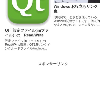
Windows お役立ちリンク
集
Qt開発で、ときどき使っている
Windows関連サイトです。個人的
なまとめなので、まとまりないで
す;;Microsoftサイト Access
Qt：設定ファイル(iniファ
Mask Windows 10 リリース情報
イル）の Read/Write
システムエラーコード一覧（英
語） スタートアップ修復...
設定ファイル(iniファイル）の
Read/Write環境：QT5.5リンクイ
ンクルードファイル#include
#include INIファイルへの書き込
み // INIファイルパス（任意の場
所に設定） QString strCfg = ...
スポンサーリンク