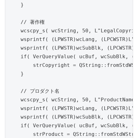
    }

    // 著作権

    wcscpy_s( wcString, 50, L"LegalCopyrig
    wsprintf( (LPWSTR)wcLang, (LPCWSTR)L"%
    wsprintf( (LPWSTR)wcSubBlk, (LPCWSTR)L
    if( VerQueryValue( ucBuf, wcSubBlk, (v
        strCopyright = QString::fromStdWSt
    }

    // プロダクト名

    wcscpy_s( wcString, 50, L"ProductName" 
    wsprintf( (LPWSTR)wcLang, (LPCWSTR)L"%
    wsprintf( (LPWSTR)wcSubBlk, (LPCWSTR)L
    if( VerQueryValue( ucBuf, wcSubBlk, (v
        strProduct = QString::fromStdWStri