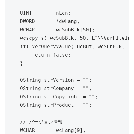
    UINT	nLen;

    DWORD	*dwLang;

    WCHAR	wcSubBlk[50];

    wcscpy_s( wcSubBlk, 50, L"\\VarFileInf
    if( VerQueryValue( ucBuf, wcSubBlk, (v
        return false;

    }

    QString strVersion = "";

    QString strCompany = "";

    QString strCopyright = "";

    QString strProduct = "";

    // バージョン情報

    WCHAR	wcLang[9];
