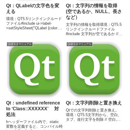
Qt：QLabelの文字色を変
Qt：文字列の情報を取得
える
(空であるか、NULL、長さ
など）
環境：QT5.5リンクインクルード
ファイル#include ui->label-
文字列の情報を取得環境：QT5.5
>setStyleSheet("QLabel {color:
リンクインクルードファイル
#cccccc;}");
#include 文字列が空であるか //
QString str;if ( str.isEmpty() ==
true ) { // 空である場合の処理}
Qt逆引きマニュアル
Qt逆引きマニュアル
else { // 空...
Qt：undefined reference
Qt：文字列削除と置き換え
to ‘Class::XXXXXX’ 対
Qtでの文字列削除と置き換え。
処法
環境：QT5.5文字列から、空白,
タブ、改行文字を削除 // 空白,タ
hヘッダーファイル内で、static
ブ、改行文字を削除する//
変数を定義すると、コンパイル時
QString str; str.trimmed();文字列