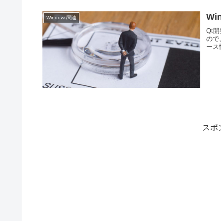
Wi
Windows関連
Qt
ので、
ース
スポ