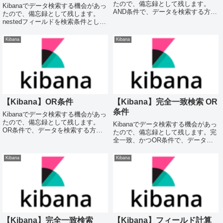
たので、備忘録として残します。
Kibanaでデータ検索する機会があっ
AND条件で、データを検索する方法
たので、備忘録として残します。
です。Kibana Discoverで指定
nestedフィールドを検索条件とし
lastname="鈴木”、かつ、
て、データを検索する方法です。
fristname=”太郎”であるデータを、
Kibana Discoverで指定年齢
Kibana
Kibana
Kibana Di...
(family.age)が10歳以下の家族
(family)がいるユ...
【Kibana】OR条件
【Kibana】完全一致検索 OR
条件
Kibanaでデータ検索する機会があっ
たので、備忘録として残します。
Kibanaでデータ検索する機会があっ
OR条件で、データを検索する方法
たので、備忘録として残します。完
です。Kibana Discoverで指定
全一致、かつOR条件で、データを
prefectures（都道府県）="東京
検索する方法です。Kibana
都”、または、city=”横浜市”のデータ
Discoverで指定lastname="鈴木”、
Kibana
Kibana
を、Kiban...
または、”山田”であるデータを、
Kibana Disco...
【Kibana】完全一致検索
【Kibana】フィールド計算