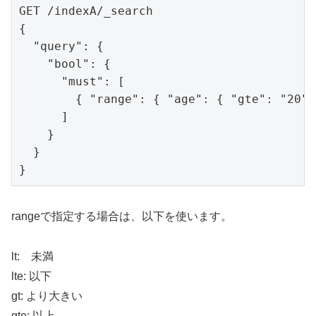
GET /indexA/_search

{

  "query": {

    "bool": {

      "must": [

        { "range": { "age": { "gte": "20",
      ]

    }

  }

rangeで指定する場合は、以下を使います。
lt: 未満
lte: 以下
gt: より大きい
gte: 以上