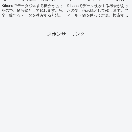
Kibanaでデータ検索する機会があっ
Kibanaでデータ検索する機会があっ
たので、備忘録として残します。完
たので、備忘録として残します。フ
全一致するデータを検索する方法で
ィールド値を使って計算、検索する
す。Kibana Discoverで指定
方法です。Kibana Discoverで指定
lastname="鈴木”のデータを、
Discoverで指定する場合は、
Kibana Discoverで指定する方法で
「+Add Filter」で下記のDSLを指定
スポンサーリンク
す。Searc...
することで検...